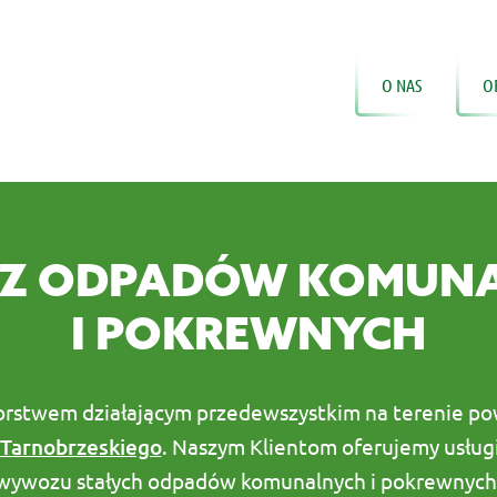
O NAS
O
 ODPADÓW KOMUN
I POKREWNYCH
orstwem działającym przedewszystkim na terenie p
Tarnobrzeskiego
. Naszym Klientom oferujemy usług
wywozu stałych odpadów komunalnych i pokrewnych