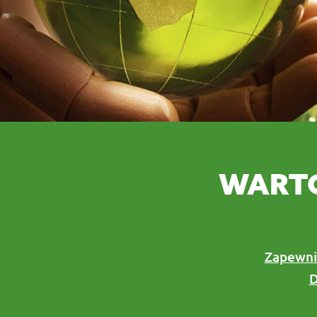
WARTO
Zapewn
D