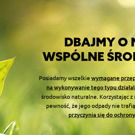
DBAJMY O 
WSPÓLNE ŚRO
Posiadamy wszelkie
wymagane przep
na wykonywanie tego typu działal
środowisko naturalne. Korzystając z
pewność, że jego odpady nie trafi
przyczynia się do ochron