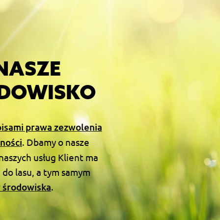
NASZE
DOWISKO
isami prawa zezwolenia
ności
. Dbamy o nasze
 naszych usług Klient ma
ą do lasu, a tym samym
y środowiska
.