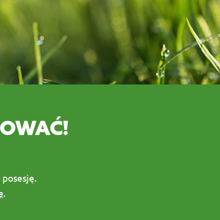
COWAĆ!
 posesję.
e
.